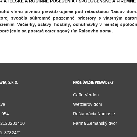
RIATEĽSKÉ A RODINNÉ POSEDENIA • SPOLOČENSKÉ A FIREMNÉ 
ruhú vínnu pivnicu prevádzkujeme pod retauráciou Raisov dom. 
torej svedčia súkromné podzemné priestory s vlastným barom
ázemím. Večierky, oslavy, hostiny, ochutnávky v menšej spoločn
obré jedlo sa postará cateringový tím Raisovho domu.
VIA, S.R.O.
NAŠE ĎALŠIE PREVÁDZKY
Caffe Verdon
ava
Wetzlerov dom
6 954
Reštaurácia Namaste
 2120231410
Farma Zemanský dvor
č. 37324/T