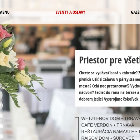
 MENU
EVENTY A OSLAVY
GALÉ
Priestor pre všet
Chcete sa vydávať bosá v záhrade? Z
pivnici? Užiť si zábavu v párty stane
mesta? Celú noc pretancovať? Vych
nádvorí? Sedieť do rána na terase a 
dobrom jedle? Vystrojíme čokoľvek. 
WETZLEROV DOM • TRNAV
CAFE VERDON • TRNAVA
REŠTAURÁCIA NAMASTE • 
RAISOV DOM • ŠÚROVCE