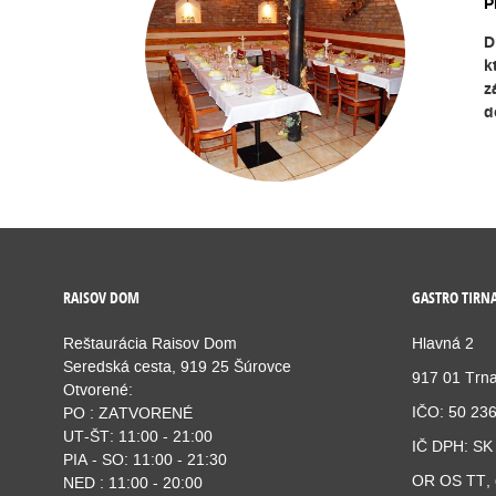
P
D
k
z
d
RAISOV DOM
GASTRO TIRNA
Reštaurácia Raisov Dom
Hlavná 2
Seredská cesta, 919 25 Šúrovce
917 01 Trn
Otvorené:
IČO: 50 23
PO : ZATVORENÉ
UT-ŠT: 11:00 - 21:00
IČ DPH: SK
PIA - SO: 11:00 - 21:30
OR OS TT, 
NED : 11:00 - 20:00