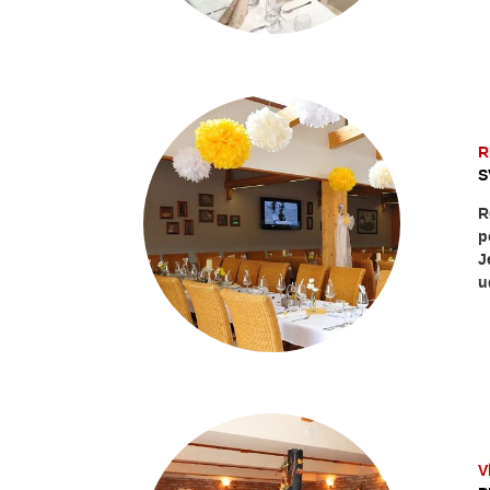
R
S
R
p
J
u
V