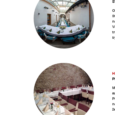
S
O
š
n
V
t
b
H
P
M
a
P
n
ž