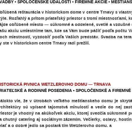
VADBY • SPOLOČENSKÉ UDALOSTI • FIREMNÉ AKCIE • MEŠTIAN
bľúbená reštaurácia v historickom dome v centre Trnavy s vlast
týle. Rozľahlý a pritom priateľský priestor s tromi miestnosťami,
ájde obľúbené miesto — súkromné a oddelené, svetlé a vzdušné 
ašu akciu umiestnime tam, kde sa Vám bude páčiť podľa počtu Vaš
roch miestností, vyzdobiť podľa Vašich predstáv. Svadba na tera
y ste v historickom centre Trnavy radi prežili.
ISTORICKÁ PIVNICA WETZLEROVHO DOMU — TRNAVA
RIATEĽSKÉ A RODINNÉ POSEDENIA • SPOLOČENSKÉ A FIREMNÉ 
álokto vie, že v útrobách veľkého meštianskeho domu je skrytá 
rchitektúry sú vpísané tajomstvá minulosti a vedie do nej za
riestor je vhodný na akúkoľvek akciu, ktorej svedčia súkromné 
a chutný catering aj sociálnym zázemím. Večierky, oslavy, hosti
elať a o dobré jedlo sa postará tím Wetzlerovho domu. a