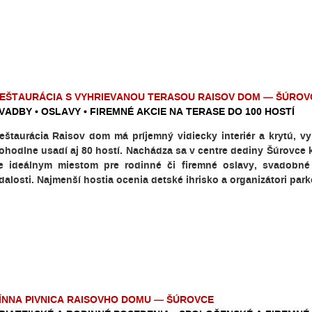
EŠTAURÁCIA S VYHRIEVANOU TERASOU RAISOV DOM — ŠÚROV
VADBY • OSLAVY • FIREMNÉ AKCIE NA TERASE DO 100 HOSTÍ
eštaurácia Raisov dom má príjemný vidiecky interiér a krytú, v
ohodlne usadí aj 80 hostí. Nachádza sa v centre dediny Šúrovce 
e ideálnym miestom pre rodinné či firemné oslavy, svadobné
dalosti. Najmenší hostia ocenia detské ihrisko a organizátori pa
ÍNNA PIVNICA RAISOVHO DOMU — ŠÚROVCE