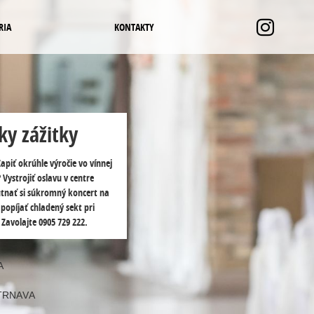
RIA
KONTAKTY
ky zážitky
apiť okrúhle výročie vo vínnej
? Vystrojiť oslavu v centre
utnať si súkromný koncert na
popíjať chladený sekt pri
Zavolajte 0905 729 222.
A
TRNAVA