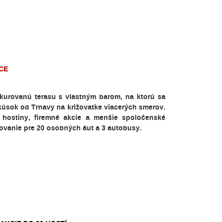
CE
ykurovanú terasu s vlastným barom, na ktorú sa
kúsok od Trnavy na križovatke viacerých smerov.
 hostiny, firemné akcie a menšie spoločenské
rkovanie pre 20 osobných áut a 3 autobusy.