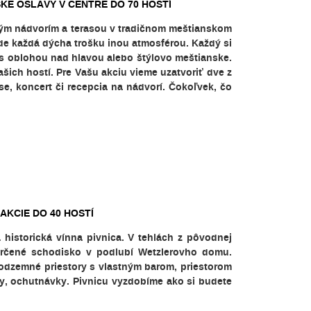
SKE OSLAVY V CENTRE DO 70 HOSTÍ
ným nádvorím a terasou v tradičnom meštianskom
 kde každá dýcha trošku inou atmosférou. Každý si
s oblohou nad hlavou alebo štýlovo meštianske.
ich hostí. Pre Vašu akciu vieme uzatvoriť dve z
se, koncert či recepcia na nádvorí. Čokoľvek, čo
AKCIE DO 40 HOSTÍ
historická vínna pivnica. V tehlách z pôvodnej
strčené schodisko v podlubí Wetzlerovho domu.
podzemné priestory s vlastným barom, priestorom
ny, ochutnávky. Pivnicu vyzdobíme ako si budete